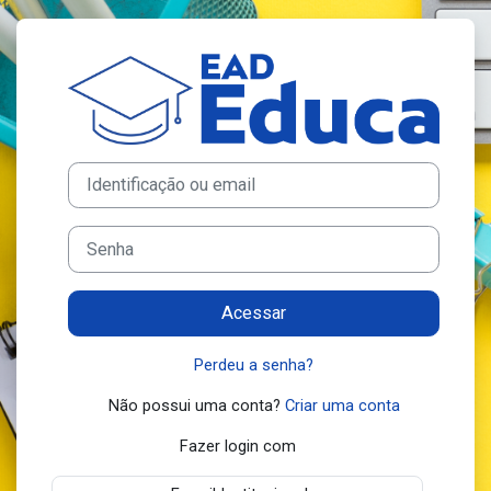
Ir para o conteúdo principal
Acesso a EDUC
Avançar para criar nova conta
Identificação ou email
Senha
Acessar
Perdeu a senha?
Não possui uma conta?
Criar uma conta
Fazer login com